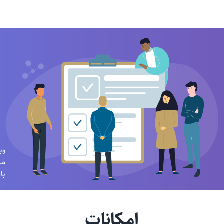
در
وب
می
با
امکانات